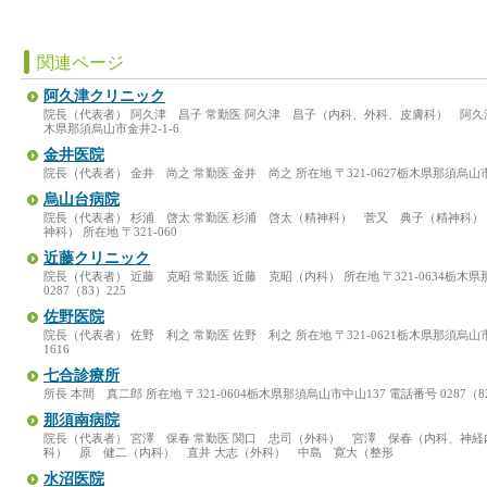
関連ページ
阿久津クリニック
院長（代表者） 阿久津 昌子 常勤医 阿久津 昌子（内科、外科、皮膚科） 阿久津 幸
木県那須烏山市金井2-1-6
金井医院
院長（代表者） 金井 尚之 常勤医 金井 尚之 所在地 〒321-0627栃木県那須烏山市南2-
烏山台病院
院長（代表者） 杉浦 啓太 常勤医 杉浦 啓太（精神科） 菅又 典子（精神科
神科） 所在地 〒321-060
近藤クリニック
院長（代表者） 近藤 克昭 常勤医 近藤 克昭（内科） 所在地 〒321-0634栃木県
0287（83）225
佐野医院
院長（代表者） 佐野 利之 常勤医 佐野 利之 所在地 〒321-0621栃木県那須烏山市中央
1616
七合診療所
所長 本間 真二郎 所在地 〒321-0604栃木県那須烏山市中山137 電話番号 0287（82）2
那須南病院
院長（代表者） 宮澤 保春 常勤医 関口 忠司（外科） 宮澤 保春（内科、神
科） 原 健二（内科） 直井 大志（外科） 中島 寛大（整形
水沼医院