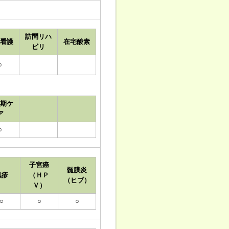
訪問リハ
看護
在宅酸素
ビリ
○
期ケ
ア
○
子宮癌
髄膜炎
風疹
（ＨＰ
（ヒブ）
Ｖ）
○
○
○