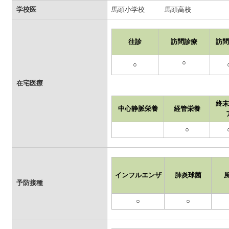
学校医
馬頭小学校 馬頭高校
往診
訪問診療
訪問
○
○
在宅医療
終末
中心静脈栄養
経管栄養
○
インフルエンザ
肺炎球菌
予防接種
○
○