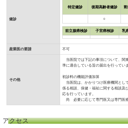
特定健診
後期高齢者健診
胃
○
健診
前立腺癌検診
子宮癌検診
乳
産業医の要請
不可
当医院では下記の事項について、関東
準に適合している旨の届出を行ってい
初診料の機能評価加算
その他
当医院は、かかりつけ医療機関として
係る相談、保健・福祉に関する相談及
応を行っています。
尚 必要に応じて専門医又は専門医療
アクセス