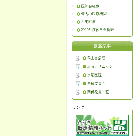
医師会組織
管内の医療機関
在宅医療
2026年度休日当番医
最新記事
烏山台病院
近藤クリニック
水沼医院
各種委員会
関係役員一覧
リンク