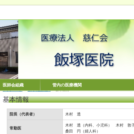
医師会組織
管内の医療機関
トップページ
＞
管内の医療機関
＞
飯塚医院
基本情報
院長（代表者）
木村 透
木村 透（内科、小児科） 木村 
常勤医
桑田 円（婦人科）