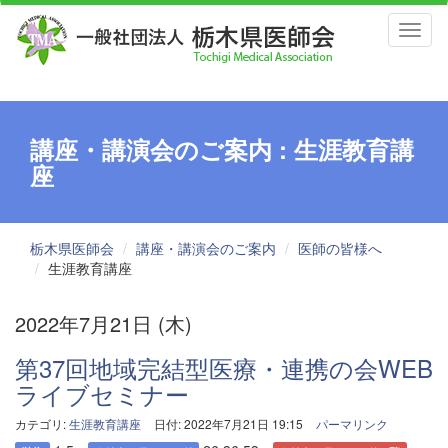
Toggl
naviga
講座・講演会のご案内 : 生涯教育講
座
栃木県医師会
講座・講演会のご案内
医師の皆様へ
生涯教育講座
2022年7月21日 (木)
第37回地域完結型医療・連携の会WEB
ライブセミナー
カテゴリ:
生涯教育講座
日付: 2022年7月21日 19:15
パーマリンク