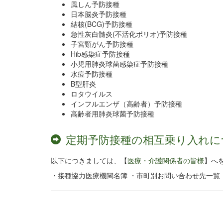
風しん予防接種
日本脳炎予防接種
結核(BCG)予防接種
急性灰白髄炎(不活化ポリオ)予防接種
子宮頸がん予防接種
Hib感染症予防接種
小児用肺炎球菌感染症予防接種
水痘予防接種
B型肝炎
ロタウイルス
インフルエンザ（高齢者）予防接種
高齢者用肺炎球菌予防接種
定期予防接種の相互乗り入れに
以下につきましては、【
医療・介護関係者の皆様
】へ
・接種協力医療機関名簿 ・市町別お問い合わせ先一覧 