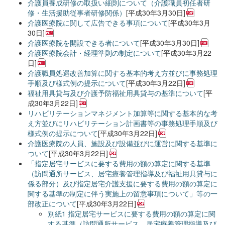
介護員養成研修の取扱い細則について（介護職員初任者研
修・生活援助従事者研修関係）
[平成30年3月30日]
介護医療院に関して広告できる事項について
[平成30年3月
30日]
介護医療院を開設できる者について
[平成30年3月30日]
介護医療院会計・経理準則の制定について
[平成30年3月22
日]
介護職員処遇改善加算に関する基本的考え方並びに事務処理
手順及び様式例の提示について
[平成30年3月22日]
福祉用具貸与及び介護予防福祉用具貸与の基準について
[平
成30年3月22日]
リハビリテーションマネジメント加算等に関する基本的な考
え方並びにリハビリテーション計画書等の事務処理手順及び
様式例の提示について
[平成30年3月22日]
介護医療院の人員、施設及び設備並びに運営に関する基準に
ついて
[平成30年3月22日]
「指定居宅サービスに要する費用の額の算定に関する基準
（訪問通所サービス、居宅療養管理指導及び福祉用具貸与に
係る部分）及び指定居宅介護支援に要する費用の額の算定に
関する基準の制定に伴う実施上の留意事項について」等の一
部改正について
[平成30年3月22日]
別紙1 指定居宅サービスに要する費用の額の算定に関
する基準（訪問通所サービス、居宅療養管理指導及び