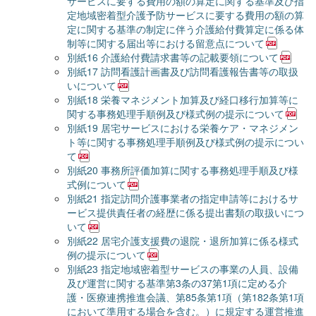
サービスに要する費用の額の算定に関する基準及び指
定地域密着型介護予防サービスに要する費用の額の算
定に関する基準の制定に伴う介護給付費算定に係る体
制等に関する届出等における留意点について
別紙16 介護給付費請求書等の記載要領について
別紙17 訪問看護計画書及び訪問看護報告書等の取扱
いについて
別紙18 栄養マネジメント加算及び経口移行加算等に
関する事務処理手順例及び様式例の提示について
別紙19 居宅サービスにおける栄養ケア・マネジメン
ト等に関する事務処理手順例及び様式例の提示につい
て
別紙20 事務所評価加算に関する事務処理手順及び様
式例について
別紙21 指定訪問介護事業者の指定申請等におけるサ
ービス提供責任者の経歴に係る提出書類の取扱いにつ
いて
別紙22 居宅介護支援費の退院・退所加算に係る様式
例の提示について
別紙23 指定地域密着型サービスの事業の人員、設備
及び運営に関する基準第3条の37第1項に定める介
護・医療連携推進会議、第85条第1項（第182条第1項
において準用する場合を含む。）に規定する運営推進