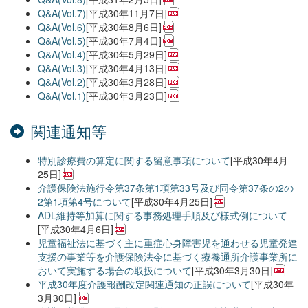
Q&A(Vol.7)
[平成30年11月7日]
Q&A(Vol.6)
[平成30年8月6日]
Q&A(Vol.5)
[平成30年7月4日]
Q&A(Vol.4)
[平成30年5月29日]
Q&A(Vol.3)
[平成30年4月13日]
Q&A(Vol.2)
[平成30年3月28日]
Q&A(Vol.1)
[平成30年3月23日]
関連通知等
特別診療費の算定に関する留意事項について
[平成30年4月
25日]
介護保険法施行令第37条第1項第33号及び同令第37条の2の
2第1項第4号について
[平成30年4月25日]
ADL維持等加算に関する事務処理手順及び様式例について
[平成30年4月6日]
児童福祉法に基づく主に重症心身障害児を通わせる児童発達
支援の事業等を介護保険法令に基づく療養通所介護事業所に
おいて実施する場合の取扱について
[平成30年3月30日]
平成30年度介護報酬改定関連通知の正誤について
[平成30年
3月30日]