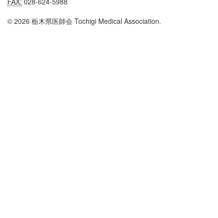
FAX:
028-624-5988
© 2026 栃木県医師会 Tochigi Medical Association.