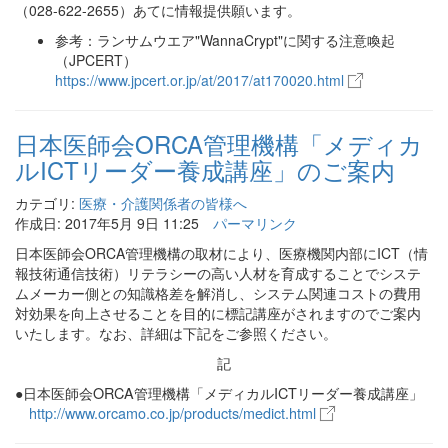
（028-622-2655）あてに情報提供願います。
参考：ランサムウエア"WannaCrypt"に関する注意喚起
（JPCERT）
https://www.jpcert.or.jp/at/2017/at170020.html
日本医師会ORCA管理機構「メディカ
ルICTリーダー養成講座」のご案内
カテゴリ:
医療・介護関係者の皆様へ
作成日: 2017年5月 9日 11:25
パーマリンク
日本医師会ORCA管理機構の取材により、医療機関内部にICT（情
報技術通信技術）リテラシーの高い人材を育成することでシステ
ムメーカー側との知識格差を解消し、システム関連コストの費用
対効果を向上させることを目的に標記講座がされますのでご案内
なお、詳細は下記をご参照ください。
いたします。
記
●日本医師会ORCA管理機構
「メディカルICTリーダー養成講座」
http://www.orcamo.co.jp/products/medict.html