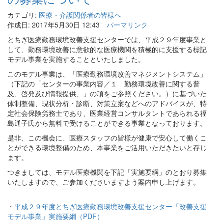
カテゴリ:
医療・介護関係者の皆様へ
作成日: 2017年5月30日 12:43
パーマリンク
とちぎ医療勤務環境改善支援センターでは、平成２９年度事業と
して、勤務環境改善に意欲的な医療機関を積極的に支援する標記
モデル事業を実施することといたしました。
このモデル事業は、「医療勤務環境改善マネジメントシステム」
（下記の「センターの事業内容／１ 勤務環境改善に関する普
及、啓発及び情報提供、」の項をご参照ください。）に基づいた
体制整備、現状分析・診断、対策立案などへのアドバイスが、特
定社会保険労務士であり、医業経営コンサルタントであられる福
島通子氏から無料で受けることができる事業となっております。
是非、この機会に、医療スタッフの皆様が健康で安心して働くこ
とができる環境整備のため、本事業をご活用いただきたいと存じ
ます。
つきましては、モデル医療機関を下記「実施要綱」のとおり募集
いたしますので、ご参加くださいますよう案内申し上げます。
・
平成２９年度とちぎ医療勤務環境改善支援センター「改善支援
モデル事業」実施要綱（PDF）