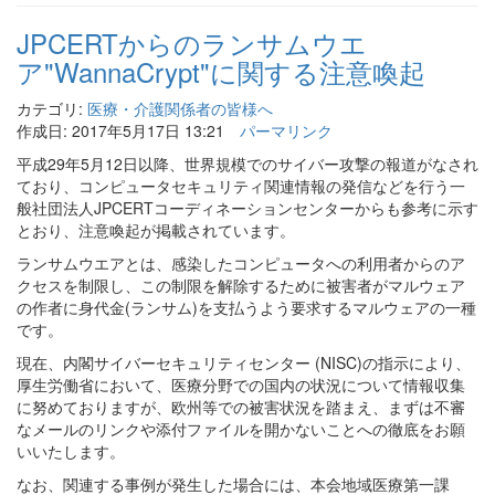
JPCERTからのランサムウエ
ア"WannaCrypt"に関する注意喚起
カテゴリ:
医療・介護関係者の皆様へ
作成日: 2017年5月17日 13:21
パーマリンク
平成29年5月12日以降、世界規模でのサイバー攻撃の報道がなされ
ており、コンピュータセキュリティ関連情報の発信などを行う一
般社団法人JPCERTコーディネーションセンターからも参考に示す
とおり、注意喚起が掲載されています。
ランサムウエアとは、感染したコンピュータへの利用者からのア
クセスを制限し、この制限を解除するために被害者がマルウェア
の作者に身代金(ランサム)を支払うよう要求するマルウェアの一種
です。
現在、内閣サイバーセキュリティセンター (NISC)の指示により、
厚生労働省において、医療分野での国内の状況について情報収集
に努めておりますが、欧州等での被害状況を踏まえ、まずは不審
なメールのリンクや添付ファイルを開かないことへの徹底をお願
いいたします。
なお、関連する事例が発生した場合には、本会地域医療第一課