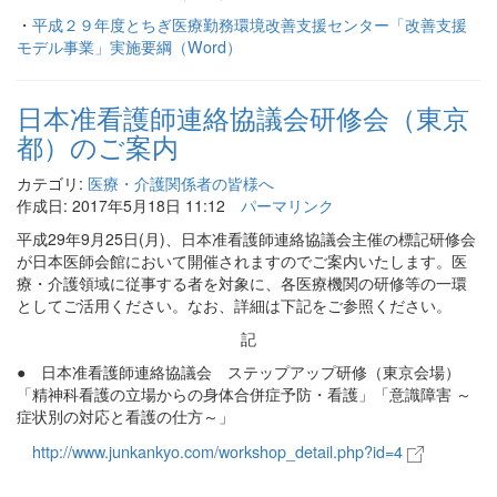
・
平成２９年度とちぎ医療勤務環境改善支援センター「改善支援
モデル事業」実施要綱（Word）
日本准看護師連絡協議会研修会（東京
都）のご案内
カテゴリ:
医療・介護関係者の皆様へ
作成日: 2017年5月18日 11:12
パーマリンク
平成29年9月25日(月)、日本准看護師連絡協議会主催の標記研修会
が日本医師会館において開催
されますのでご案内いたします。
医
療・介護領域に従事する者を対象に
、各医療機関の研修等の一環
としてご活用ください。
なお、詳細は下記をご参照ください。
記
ステップアップ研修（東京会場）
●
日本准看護師連絡協議会
「精神科看護の立場からの身体合併症予防・看護」
「意識障害 ～
症状別の対応と看護の仕方～」
http://www.junkankyo.com/workshop_detail.php?id=4