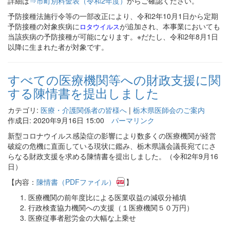
詳細は
⇒市町別料金表（令和2年度）
からご確認ください。
予防接種法施行令等の一部改正により、令和2年10月1日から定期
予防接種の対象疾病に
が追加され、本事業においても
ロタウイルス
当該疾病の予防接種が可能になります。※だたし、令和2年8月1日
以降に生まれた者が対象です。
すべての医療機関等への財政支援に関
する陳情書を提出しました
カテゴリ:
医療・介護関係者の皆様へ
|
栃木県医師会のご案内
作成日: 2020年9月16日 15:00
パーマリンク
新型コロナウイルス感染症の影響により数多くの医療機関が経営
破綻の危機に直面している現状に鑑み、栃木県議会議長宛てにさ
らなる財政支援を求める陳情書を提出しました。（令和2年9月16
日）
【内容：
陳情書（PDFファイル）
】
医療機関の前年度比による医業収益の減収分補填
行政検査協力機関への支援（１医療機関５０万円）
医療従事者慰労金の大幅な上乗せ