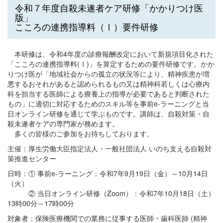
令和７年度自殺未遂者ケア研修「かかりつけ医
版」
こころの連携指導料（Ⅰ）要件研修
本研修は、令和4年度の診療報酬改定において新規項目化された
「こころの連携指導料(Ⅰ)」を算定するための要件研修です。かか
りつけ医が「地域社会からの孤立の状況等により、精神疾患が増
悪するおそれがあると認められるもの又は精神科若しくは心療内
科を担当する医師による療養上の指導が必要であると判断された
もの」に適切に対応するためのスキル等を事前e-ラーニングと当
日オンライン研修を通じて学ぶものです。講師は、自殺対策・自
殺未遂者ケアの専門家が務めます。
多くの皆様のご
参加をお待ちしております。
主催：厚生労働大臣指定法人・一般社団法人 いのち支える自殺対
策推進センター
日時：① 事前e-ラーニング：令和7年9月19日（金）～10月14日
（火）
② 当日オンライン研修（Zoom）：令和7年10月18日（土）
13時00分～17時00分
対象者：保険医療機関での業務に従事する医師・歯科医師 (精神