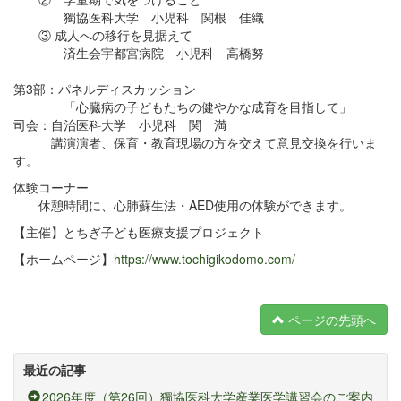
獨協医科大学 小児科 関根 佳織
③ 成人への移行を見据えて
済生会宇都宮病院 小児科 高橋努
第3部：パネルディスカッション
「心臓病の子どもたちの健やかな成育を目指して」
司会：自治医科大学 小児科 関 満
講演演者、保育・教育現場の方を交えて意見交換を行いま
す。
体験コーナー
休憩時間に、心肺蘇生法・AED使用の体験ができます。
【主催】とちぎ子ども医療支援プロジェクト
【ホームページ】
https://www.tochigikodomo.com/
ページの先頭へ
最近の記事
2026年度（第26回）獨協医科大学産業医学講習会のご案内