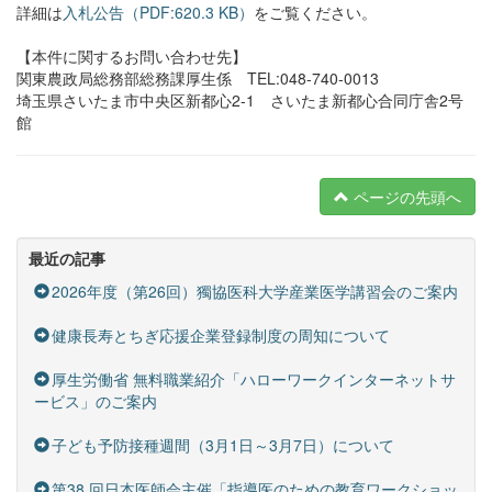
詳細は
入札公告（PDF:620.3 KB）
をご覧ください。
【本件に関するお問い合わせ先】
関東農政局総務部総務課厚生係 TEL:048-740-0013
埼玉県さいたま市中央区新都心2-1 さいたま新都心合同庁舎2号
館
ページの先頭へ
最近の記事
2026年度（第26回）獨協医科大学産業医学講習会のご案内
健康長寿とちぎ応援企業登録制度の周知について
厚生労働省 無料職業紹介「ハローワークインターネットサ
ービス」のご案内
子ども予防接種週間（3月1日～3月7日）について
第38 回日本医師会主催「指導医のための教育ワークショッ