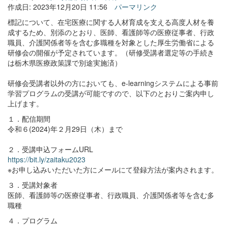
作成日: 2023年12月20日 11:56
パーマリンク
標記について、在宅医療に関する人材育成を支える高度人材を養
成するため、別添のとおり、医師、看護師等の医療従事者、行政
職員、介護関係者等を含む多職種を対象とした厚生労働省による
研修会の開催が予定されています。（研修受講者選定等の手続き
は栃木県医療政策課で別途実施済）
研修会受講者以外の方においても、e-learningシステムによる事前
学習プログラムの受講が可能ですので、以下のとおりご案内申し
上げます。
１．配信期間
令和６(2024)年２月29日（木）まで
２．受講申込フォームURL
https://bit.ly/zaitaku2023
※お申し込みいただいた方
にメールにて登録方法が案内されます。
３．受講対象者
医師、看護師等の医療従事者、行政職員、介護関係者等を含む多
職種
４．プログラム