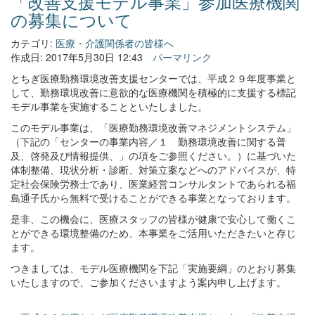
「改善支援モデル事業」参加医療機関
の募集について
カテゴリ:
医療・介護関係者の皆様へ
作成日: 2017年5月30日 12:43
パーマリンク
とちぎ医療勤務環境改善支援センターでは、平成２９年度事業と
して、勤務環境改善に意欲的な医療機関を積極的に支援する標記
モデル事業を実施することといたしました。
このモデル事業は、「医療勤務環境改善マネジメントシステム」
（下記の「センターの事業内容／１ 勤務環境改善に関する普
及、啓発及び情報提供、」の項をご参照ください。）に基づいた
体制整備、現状分析・診断、対策立案などへのアドバイスが、特
定社会保険労務士であり、医業経営コンサルタントであられる福
島通子氏から無料で受けることができる事業となっております。
是非、この機会に、医療スタッフの皆様が健康で安心して働くこ
とができる環境整備のため、本事業をご活用いただきたいと存じ
ます。
つきましては、モデル医療機関を下記「実施要綱」のとおり募集
いたしますので、ご参加くださいますよう案内申し上げます。