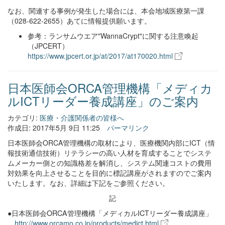
なお、関連する事例が発生した場合には、本会地域医療第一課
（028-622-2655）あてに情報提供願います。
参考：ランサムウエア"WannaCrypt"に関する注意喚起
（JPCERT）
https://www.jpcert.or.jp/at/2017/at170020.html
日本医師会ORCA管理機構「メディカ
ルICTリーダー養成講座」のご案内
カテゴリ:
医療・介護関係者の皆様へ
作成日: 2017年5月 9日 11:25
パーマリンク
日本医師会ORCA管理機構の取材により、医療機関内部にICT（情
報技術通信技術）リテラシーの高い人材を育成することでシステ
ムメーカー側との知識格差を解消し、システム関連コストの費用
対効果を向上させることを目的に標記講座がされますのでご案内
なお、詳細は下記をご参照ください。
いたします。
記
●日本医師会ORCA管理機構
「メディカルICTリーダー養成講座」
http://www.orcamo.co.jp/products/medict.html