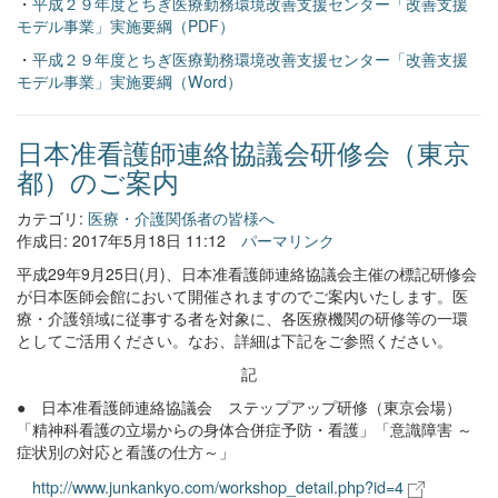
・
平成２９年度とちぎ医療勤務環境改善支援センター「改善支援
モデル事業」実施要綱（PDF）
・
平成２９年度とちぎ医療勤務環境改善支援センター「改善支援
モデル事業」実施要綱（Word）
日本准看護師連絡協議会研修会（東京
都）のご案内
カテゴリ:
医療・介護関係者の皆様へ
作成日: 2017年5月18日 11:12
パーマリンク
平成29年9月25日(月)、日本准看護師連絡協議会主催の標記研修会
が日本医師会館において開催
されますのでご案内いたします。
医
療・介護領域に従事する者を対象に
、各医療機関の研修等の一環
としてご活用ください。
なお、詳細は下記をご参照ください。
記
ステップアップ研修（東京会場）
●
日本准看護師連絡協議会
「精神科看護の立場からの身体合併症予防・看護」
「意識障害 ～
症状別の対応と看護の仕方～」
http://www.junkankyo.com/workshop_detail.php?id=4