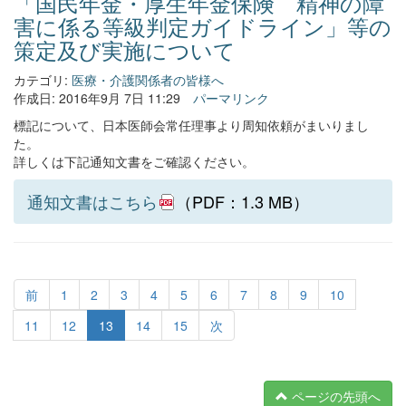
「国民年金・厚生年金保険 精神の障
害に係る等級判定ガイドライン」等の
策定及び実施について
カテゴリ:
医療・介護関係者の皆様へ
作成日: 2016年9月 7日 11:29
パーマリンク
標記について、日本医師会常任理事より周知依頼がまいりまし
た。
詳しくは下記通知文書をご確認ください。
通知文書はこちら
（PDF：1.3 MB）
前
1
2
3
4
5
6
7
8
9
10
11
12
13
14
15
次
ページの先頭へ