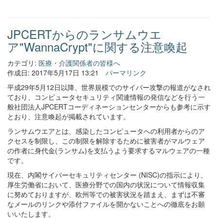
JPCERTからのランサムウエ
ア"WannaCrypt"に関する注意喚起
カテゴリ:
医療・介護関係者の皆様へ
作成日: 2017年5月17日 13:21
パーマリンク
平成29年5月12日以降、世界規模でのサイバー攻撃の報道がなされ
ており、コンピュータセキュリティ関連情報の発信などを行う一
般社団法人JPCERTコーディネーションセンターからも参考に示す
とおり、注意喚起が掲載されています。
ランサムウエアとは、感染したコンピュータへの利用者からのア
クセスを制限し、この制限を解除するために被害者がマルウェア
の作者に身代金(ランサム)を支払うよう要求するマルウェアの一種
です。
現在、内閣サイバーセキュリティセンター (NISC)の指示により、
厚生労働省において、医療分野での国内の状況について情報収集
に努めておりますが、欧州等での被害状況を踏まえ、まずは不審
なメールのリンクや添付ファイルを開かないことへの徹底をお願
いいたします。