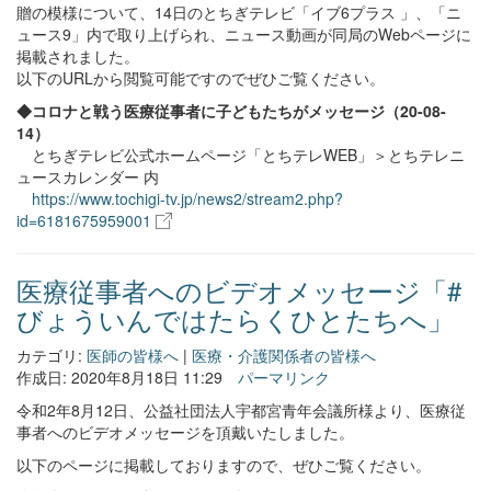
贈の模様について、14日のとちぎテレビ「イブ6プラス 」、「ニ
ュース9」内で取り上げられ、ニュース動画が同局のWebページに
掲載されました。
以下のURLから閲覧可能ですのでぜひご覧ください。
◆コロナと戦う医療従事者に子どもたちがメッセージ（20-08-
14）
とちぎテレビ公式ホームページ「とちテレWEB」＞とちテレニ
ュースカレンダー 内
https://www.tochigi-tv.jp/news2/stream2.php?
id=6181675959001
医療従事者へのビデオメッセージ「#
びょういんではたらくひとたちへ」
カテゴリ:
医師の皆様へ
|
医療・介護関係者の皆様へ
作成日: 2020年8月18日 11:29
パーマリンク
令和2年8月12日、公益社団法人宇都宮青年会議所様より、医療従
事者へのビデオメッセージを頂戴いたしました。
以下のページに掲載しておりますので、ぜひご覧ください。