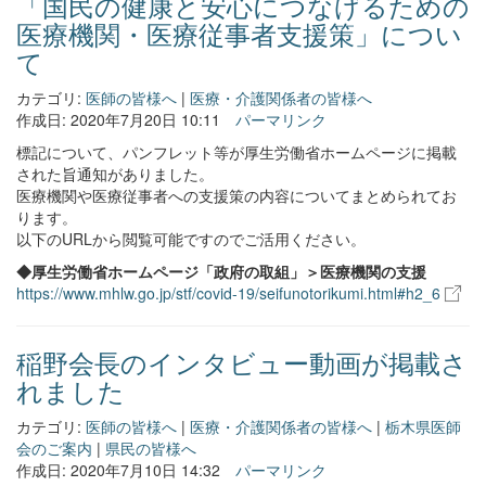
「国民の健康と安心につなげるための
医療機関・医療従事者支援策」につい
て
カテゴリ:
医師の皆様へ
|
医療・介護関係者の皆様へ
作成日: 2020年7月20日 10:11
パーマリンク
標記について、パンフレット等が厚生労働省ホームページに掲載
された旨通知がありました。
医療機関や医療従事者への支援策の内容についてまとめられてお
ります。
以下のURLから閲覧可能ですのでご活用ください。
◆厚生労働省ホームページ「政府の取組」＞医療機関の支援
https://www.mhlw.go.jp/stf/covid-19/seifunotorikumi.html#h2_6
稲野会長のインタビュー動画が掲載さ
れました
カテゴリ:
医師の皆様へ
|
医療・介護関係者の皆様へ
|
栃木県医師
会のご案内
|
県民の皆様へ
作成日: 2020年7月10日 14:32
パーマリンク