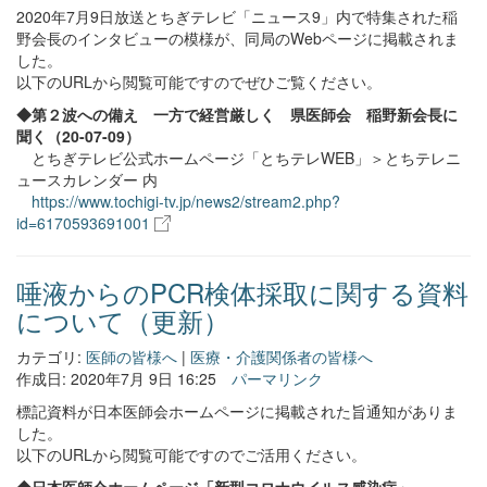
2020年7月9日放送とちぎテレビ「ニュース9」内で特集された稲
野会長のインタビューの模様が、同局のWebページに掲載されま
した。
以下のURLから閲覧可能ですのでぜひご覧ください。
◆第２波への備え 一方で経営厳しく 県医師会 稲野新会長に
聞く（20-07-09）
とちぎテレビ公式ホームページ「とちテレWEB」＞とちテレニ
ュースカレンダー 内
https://www.tochigi-tv.jp/news2/stream2.php?
id=6170593691001
唾液からのPCR検体採取に関する資料
について（更新）
カテゴリ:
医師の皆様へ
|
医療・介護関係者の皆様へ
作成日: 2020年7月 9日 16:25
パーマリンク
標記資料が日本医師会ホームページに掲載された旨通知がありま
した。
以下のURLから閲覧可能ですのでご活用ください。