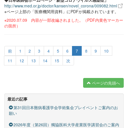
◆日本医師会ホームページ「新型コロナウイルス感染症」
http://www.med.or.jp/doctor/kansen/novel_corona/009082.html
※ページ上部の「医療機関用資料」にPDFが掲載されています。
※2020.07.09 内容が一部改編されました。（PDF内黄色マーカー
の箇所）
前
1
2
3
4
5
6
7
8
9
10
11
12
13
14
15
次
ページの先頭へ
最近の記事
第31回日本難病看護学会学術集会プレイベントご案内のお
願い
2026年度（第26回）獨協医科大学産業医学講習会のご案内