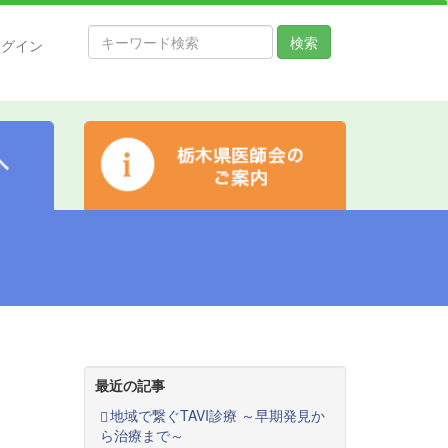
検索
ログイン
最近の記事
地域で繋ぐTAVI診療 ～早期発見か
ら治療まで～