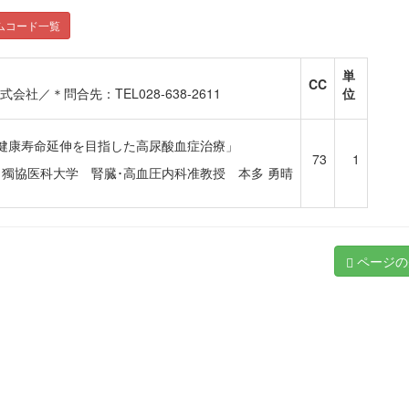
ムコード一覧
単
CC
／＊問合先：TEL028-638-2611
位
健康寿命延伸を目指した高尿酸血症治療」
73
1
獨協医科大学 腎臓･高血圧内科准教授 本多 勇晴
ページの