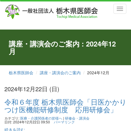
Toggl
naviga
講座・講演会のご案内 : 2024年12
月
栃木県医師会
講座・講演会のご案内
2024年12月
2024年12月22日 (日)
令和６年度 栃木県医師会「日医かかり
つけ医機能研修制度 応用研修会」
カテゴリ:
医療・介護関係者の皆様へ
|
研修会・講演会
日付: 2024年12月22日 09:50
パーマリンク
続きを読む