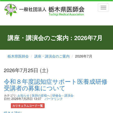
Toggl
naviga
講座・講演会のご案内 : 2026年7月
栃木県医師会
講座・講演会のご案内
2026年7月
2026年7月25日 (土)
令和８年度認知症サポート医養成研修
受講者の募集について
カテゴリ:
お知らせ
|
医師の皆様へ
|
研修会・講演会
日付: 2026年7月25日 13:07
パーマリンク
カリキュラムコード一覧
続きを読む