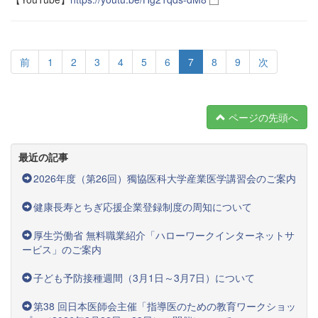
前
1
2
3
4
5
6
7
8
9
次
ページの先頭へ
最近の記事
2026年度（第26回）獨協医科大学産業医学講習会のご案内
健康長寿とちぎ応援企業登録制度の周知について
厚生労働省 無料職業紹介「ハローワークインターネットサ
ービス」のご案内
子ども予防接種週間（3月1日～3月7日）について
第38 回日本医師会主催「指導医のための教育ワークショッ