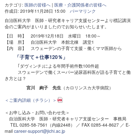
カテゴリ:
医師の皆様へ
|
医療・介護関係者の皆様へ
作成日: 2019年11月28日 15:00
パーマリンク
自治医科大学 医師・研究者キャリア支援センターより標記講演
会のご案内がまいりましたのでお知らせいたします。
【日 時】 2019年12月18日 水曜日 18:00～
【場 所】 自治医科大学 本館北棟 講堂1
【内 容】 スウェーデンの子育て支援・働くママ医師から
「子育て＋仕事120％」
｢ダヴィンチ｣による年間手術件数100件超
スウェーデンで働くスーパー泌尿器科医が語る子育てと働
き方とは？
宮川 絢子 先生
（カロリンスカ大学病院）
＜ご案内詳細（チラシ）＞
＜お申し込み・お問い合わせ先＞
自治医科大学 医師・研究者キャリア支援センター 事務局
TEL 0285-58-7561（内線2448） ／ FAX 0285-44-8627 ／ E-
mail
career-support@jichi.ac.jp