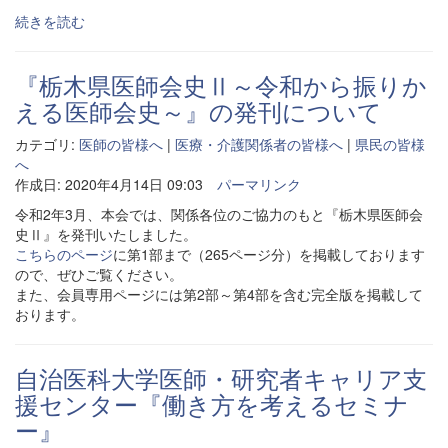
続きを読む
『栃木県医師会史Ⅱ～令和から振りか
える医師会史～』の発刊について
カテゴリ:
医師の皆様へ
|
医療・介護関係者の皆様へ
|
県民の皆様
へ
作成日: 2020年4月14日 09:03
パーマリンク
令和2年3月、本会では、関係各位のご協力のもと『栃木県医師会
史Ⅱ』を発刊いたしました。
こちらのページ
に第1部まで（265ページ分）を掲載しております
ので、ぜひご覧ください。
また、会員専用ページには第2部～第4部を含む完全版を掲載して
おります。
自治医科大学医師・研究者キャリア支
援センター『働き方を考えるセミナ
ー』