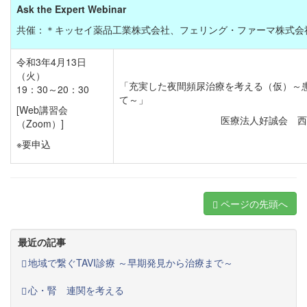
Ask the Expert Webinar
共催：＊キッセイ薬品工業株式会社、フェリング・ファーマ株式会社／＊問
令和3年4月13日
（火）
～
「充実した夜間頻尿治療を考える（仮）
19：30～20：30
て～」
[Web講習会
医療法人好誠会 西
（Zoom）]
※要申込
ページの先頭へ
最近の記事
地域で繋ぐTAVI診療 ～早期発見から治療まで～
心・腎 連関を考える