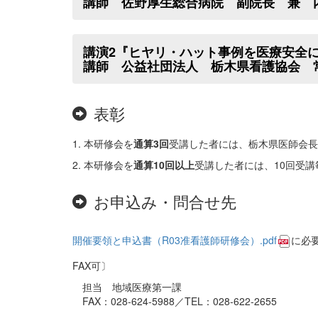
講師 佐野厚生総合病院 副院長 兼
講演2『ヒヤリ・ハット事例を医療安全
講師 公益社団法人 栃木県看護協会 
表彰
1. 本研修会を
通算3回
受講した者には、栃木県医師会長
2. 本研修会を
通算10回以上
受講した者には、10回受
お申込み・問合せ先
開催要領と申込書（R03准看護師研修会）.pdf
に必
FAX可〕
担当 地域医療第一課
FAX：028-624-5988／TEL：028-622-2655