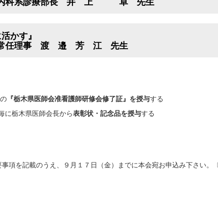
 内科系診療部長
井 上 卓 先生
に活かす』
常任理事 渡 邉 芳 江 先生
の
『栃木県医師会准看護師研修会修了証』を授与
する
講毎に栃木県医師会長から
表彰状・
記念品を授与
する
要事項を記載のうえ、９月１７日（金）までに本会宛お申込み下さい。