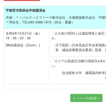
宇都宮市医師会学術講演会
共催：＊ノバルティスファーマ株式会社、大塚製薬株式会社、宇都
＊問合先：TEL080-5988-1815（担当：齋藤）
令和4年10月21日（金）
「人の命のSDGｓは減塩環境と血圧
19：05～20：35
ル」
[Web講演会（Zoom）]
日下医院（日本高血圧学会実地医
長 減塩栄養委員会委員）院長 
「エリアの高血圧治療の現状Q＆Aセ
ン」
自治医科大学 循環器内科学
ページの先頭へ