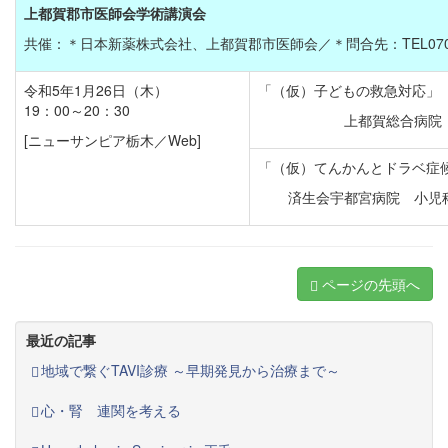
上都賀郡市医師会学術講演会
共催：＊日本新薬株式会社、上都賀郡市医師会／＊問合先：TEL070-2
令和5年1月26日（木）
「（仮）子どもの救急対応」
19：00～20：30
上都賀総合病院
[ニューサンピア栃木／Web]
「（仮）てんかんとドラベ症
済生会宇都宮病院 小児
ページの先頭へ
最近の記事
地域で繋ぐTAVI診療 ～早期発見から治療まで～
心・腎 連関を考える