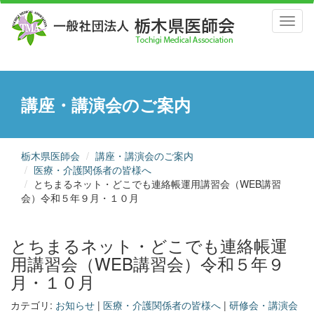
Toggl
naviga
講座・講演会のご案内
栃木県医師会
講座・講演会のご案内
医療・介護関係者の皆様へ
とちまるネット・どこでも連絡帳運用講習会（WEB講習
会）令和５年９月・１０月
とちまるネット・どこでも連絡帳運
用講習会（WEB講習会）令和５年９
月・１０月
カテゴリ:
お知らせ
|
医療・介護関係者の皆様へ
|
研修会・講演会