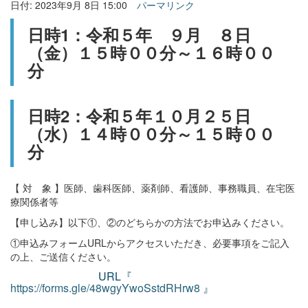
日付: 2023年9月 8日 15:00
パーマリンク
日時1：令和５年 ９月 ８日
（金）１５時００分～１６時００
分
日時2：令和５年１０月２５日
（水）１４時００分～１５時００
分
【 対 象 】医師、歯科医師、薬剤師、看護師、事務職員、在宅医
療関係者等
【申し込み】以下①、②のどちらかの方法でお申込みください。
①申込みフォームURLからアクセスいただき、必要事項をご記入
の上、ご送信ください。
URL『
https://forms.gle/48wgyYwoSstdRHrw8
』