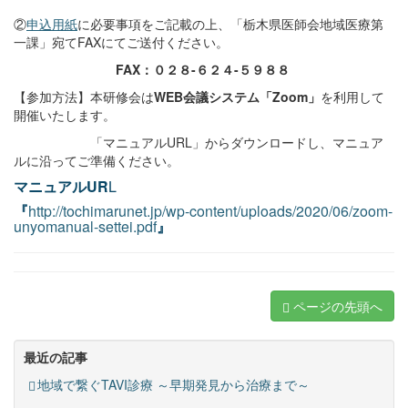
②
申込用紙
に必要事項をご記載の上、「栃木県医師会地域医療第
一課」宛てFAXにてご送付ください。
FAX
：０２８-６２４-５９８８
【参加方法】本研修会は
WEB会議システム「Zoom」
を利用して
開催いたします。
「マニュアルURL」からダウンロードし、マニュア
ルに沿ってご準備ください。
マニュアルUR
L
『
http://tochimarunet.jp/wp-content/uploads/2020/06/zoom-
unyomanual-settei.pdf
』
ページの先頭へ
最近の記事
地域で繋ぐTAVI診療 ～早期発見から治療まで～