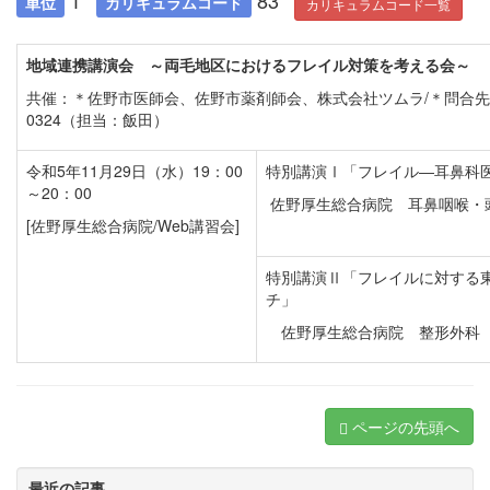
1
83
単位
カリキュラムコード
カリキュラムコード一覧
地域連携講演会 ～両毛地区におけるフレイル対策を考える会～
共催：＊佐野市医師会、佐野市薬剤師会、株式会社ツムラ/＊問合先：TE
0324（担当：飯田）
令和5年11月29日（水）19：00
特別講演Ⅰ「フレイル―耳鼻科
～20：00
佐野厚生総合病院 耳鼻咽喉
[佐野厚生総合病院/Web講習会]
特別講演Ⅱ「フレイルに対する
チ」
佐野厚生総合病院 整形外科 
ページの先頭へ
最近の記事