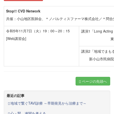
Stop!! CVD Network
共催：小山地区医師会、＊ノバルティスファーマ株式会社／＊問合先：TE
令和5年11月7日（火）19：00～20：15
講演1「Long Act
[Web講習会]
東
講演2「地域でまも
新小山市民病院
ページの先頭へ
最近の記事
地域で繋ぐTAVI診療 ～早期発見から治療まで～
心・腎 連関を考える