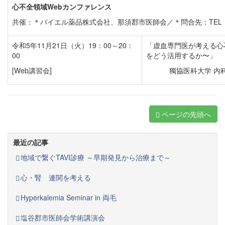
心不全領域Webカンファレンス
共催：＊バイエル薬品株式会社、那須郡市医師会／＊問合先：TEL 090
令和5年11月21日（火）19：00～20：
「虚血専門医が考える心
00
をどう活用するか〜」
[Web講習会]
獨協医科大学 内
ページの先頭へ
最近の記事
地域で繋ぐTAVI診療 ～早期発見から治療まで～
心・腎 連関を考える
Hyperkalemia Seminar in 両毛
塩谷郡市医師会学術講演会