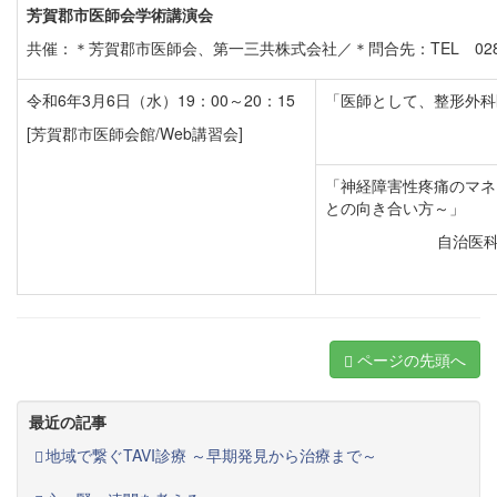
芳賀郡市医師会学術講演会
共催：＊芳賀郡市医師会、第一三共株式会社／＊問合先：TEL 0285-
令和6年3月6日（水）19：00～20：15
「医師として、整形外科
[芳賀郡市医師会館/Web講習会]
「神経障害性疼痛のマネ
との向き合い方～」
自治医
ページの先頭へ
最近の記事
地域で繋ぐTAVI診療 ～早期発見から治療まで～