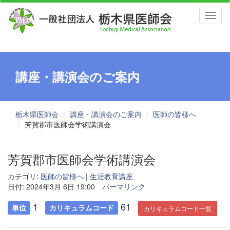
Toggl
naviga
講座・講演会のご案内
栃木県医師会
講座・講演会のご案内
医師の皆様へ
芳賀郡市医師会学術講演会
芳賀郡市医師会学術講演会
カテゴリ:
医師の皆様へ
|
生涯教育講座
日付: 2024年3月 6日 19:00
パーマリンク
1
61
単位
カリキュラムコード
カリキュラムコード一覧