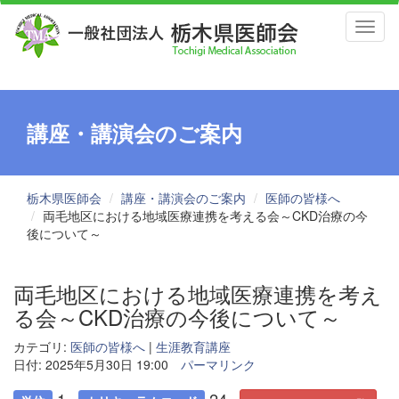
Toggl
naviga
講座・講演会のご案内
栃木県医師会
講座・講演会のご案内
医師の皆様へ
両毛地区における地域医療連携を考える会～CKD治療の今
後について～
両毛地区における地域医療連携を考え
る会～CKD治療の今後について～
カテゴリ:
医師の皆様へ
|
生涯教育講座
日付: 2025年5月30日 19:00
パーマリンク