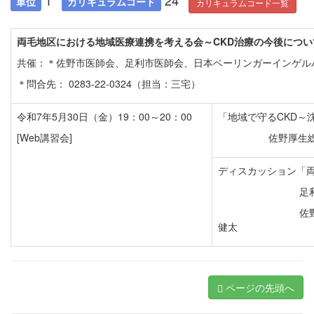
1
24
単位
カリキュラムコード
カリキュラムコード一覧
両毛地区における地域医療連携を考える会～CKD治療の今後につい
共催：＊佐野市医師会、足利市医師会、日本ベーリンガーインゲル
＊問合先： 0283-22-0324（担当：三宅）
令和7年5月30日（金）19：00～20：00
「地域で守るCKD～
[Web講習会]
佐野厚生
ディスカッション「
足利第一病院
佐野厚生総合
健太
ページの先頭へ