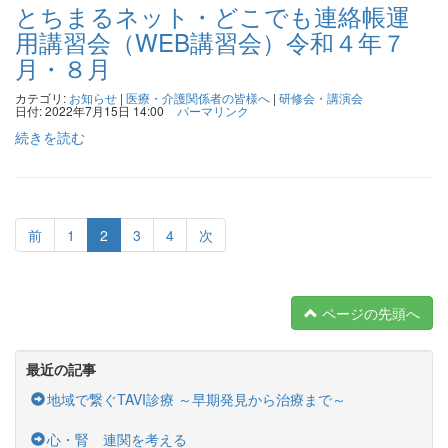
とちまるネット・どこでも連絡帳運
用講習会（WEB講習会）令和４年７
月・８月
カテゴリ:
お知らせ
|
医療・介護関係者の皆様へ
|
研修会・講演会
日付: 2022年7月15日 14:00
パーマリンク
続きを読む
前
1
2
3
4
次
ページの先頭へ
最近の記事
地域で繋ぐTAVI診療 ～早期発見から治療まで～
心・腎 連関を考える