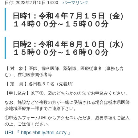
日付: 2022年7月15日 14:00
パーマリンク
日時1：令和４年７月１５日（金）
１４時００分～１５時００分
日時2：令和４年８月１０日（水）
１５時００分～１６時００分
【 対 象 】医師、歯科医師、薬剤師、医療従事者（事務も含
む）、在宅医療関係者等
【 定 員 】各日程５０名（先着順）
【申し込み】以下①、②のどちらかの方法でお申込みください。
なお、施設などで複数の方が一緒に受講される場合は栃木県医師
会地域医療第一課までご連絡下さい。
①申込みフォームURLからアクセスいただき、必要事項をご記入
の上、ご送信ください。
URL『
https://bit.ly/3mL4c7y
』