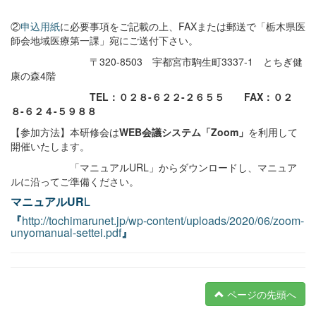
②
申込用紙
に必要事項をご記載の上、FAXまたは郵送で「栃木県医
師会地域医療第一課」宛にご送付下さい。
〒320-8503 宇都宮市駒生町3337-1 とちぎ健
康の森4階
TEL
：０２８-６２２-２６５５
FAX
：０２
８-６２４-５９８８
【参加方法】本研修会は
WEB会議システム「Zoom」
を利用して
開催いたします。
「マニュアルURL」からダウンロードし、マニュア
ルに沿ってご準備ください。
マニュアルUR
L
『
http://tochimarunet.jp/wp-content/uploads/2020/06/zoom-
unyomanual-settei.pdf
』
ページの先頭へ