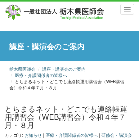
Toggl
naviga
講座・講演会のご案内
栃木県医師会
講座・講演会のご案内
医療・介護関係者の皆様へ
とちまるネット・どこでも連絡帳運用講習会（WEB講習
会）令和４年７月・８月
とちまるネット・どこでも連絡帳運
用講習会（WEB講習会）令和４年７
月・８月
カテゴリ:
お知らせ
|
医療・介護関係者の皆様へ
|
研修会・講演会