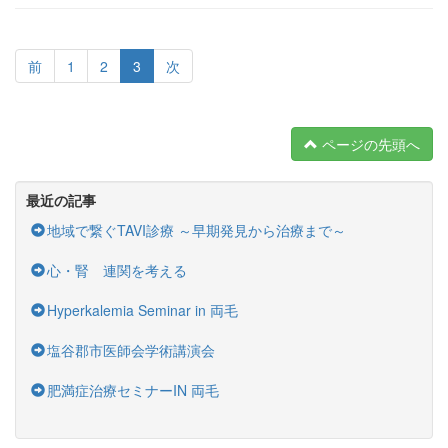
前
1
2
3
次
ページの先頭へ
最近の記事
地域で繋ぐTAVI診療 ～早期発見から治療まで～
心・腎 連関を考える
Hyperkalemia Seminar in 両毛
塩谷郡市医師会学術講演会
肥満症治療セミナーIN 両毛