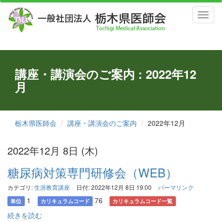
Toggl
naviga
講座・講演会のご案内 : 2022年12
月
栃木県医師会
講座・講演会のご案内
2022年12月
2022年12月 8日 (木)
糖尿病対策専門研修会（WEB）
カテゴリ:
生涯教育講座
日付: 2022年12月 8日 19:00
パーマリンク
1
76
単位
カリキュラムコード
カリキュラムコード一覧
続きを読む