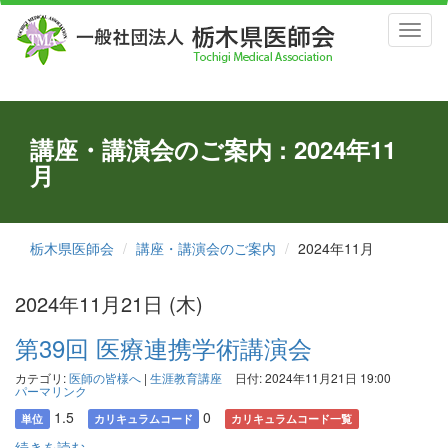
Toggl
naviga
講座・講演会のご案内 : 2024年11
月
栃木県医師会
講座・講演会のご案内
2024年11月
2024年11月21日 (木)
第39回 医療連携学術講演会
カテゴリ:
医師の皆様へ
|
生涯教育講座
日付: 2024年11月21日 19:00
パーマリンク
1.5
0
単位
カリキュラムコード
カリキュラムコード一覧
続きを読む