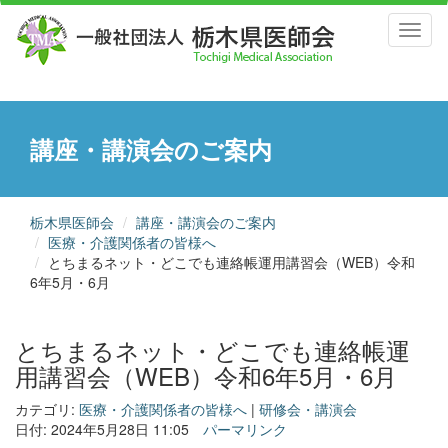
Toggl
naviga
講座・講演会のご案内
栃木県医師会
講座・講演会のご案内
医療・介護関係者の皆様へ
とちまるネット・どこでも連絡帳運用講習会（WEB）令和
6年5月・6月
とちまるネット・どこでも連絡帳運
用講習会（WEB）令和6年5月・6月
カテゴリ:
医療・介護関係者の皆様へ
|
研修会・講演会
日付: 2024年5月28日 11:05
パーマリンク