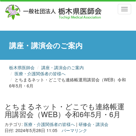
Toggl
naviga
講座・講演会のご案内
栃木県医師会
講座・講演会のご案内
医療・介護関係者の皆様へ
とちまるネット・どこでも連絡帳運用講習会（WEB）令和
6年5月・6月
とちまるネット・どこでも連絡帳運
用講習会（WEB）令和6年5月・6月
カテゴリ:
医療・介護関係者の皆様へ
|
研修会・講演会
日付: 2024年5月28日 11:05
パーマリンク