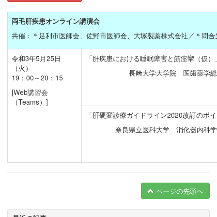
両毛肝疾患オンライン講演会
共催：＊足利市医師会、佐野市医師会、大塚製薬株式会社／＊問合先：TEL
令和3年5月25日
「肝疾患における睡眠障害と筋痙攣（仮）
（火）
長﨑大学大学院 医歯薬学
19：00～20：15
[Web講習会
（Teams）]
「肝硬変診療ガイドライン2020改訂のポ
奈良県立医科大学 消化器内科学
ページの先頭へ