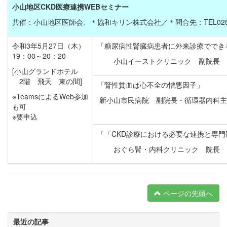
小山地区CKD医療連携WEBセミナー
共催：小山地区医師会、＊協和キリン株式会社／＊問合先：TEL028-63
令和3年5月27日（木）
「糖尿病性腎臓病患者に外来診療ででき
19：00～20：20
小山イーストクリニック 副院長 
[小山グランドホテル
2階 飛天 東の間]
「腎性貧血は心不全の憎悪因子」
※TeamsによるWeb参加
新小山市民病院 副院長・循環器内科主
も可
※要申込
「「CKD診療における必要な連携と専門
おぐら腎・内科クリニック 院長
ページの先頭へ
最近の記事