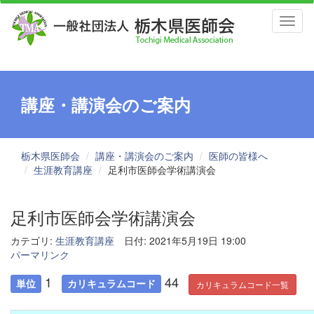
Toggl
naviga
講座・講演会のご案内
栃木県医師会
講座・講演会のご案内
医師の皆様へ
生涯教育講座
足利市医師会学術講演会
足利市医師会学術講演会
カテゴリ:
生涯教育講座
日付: 2021年5月19日 19:00
パーマリンク
1
44
単位
カリキュラムコード
カリキュラムコード一覧