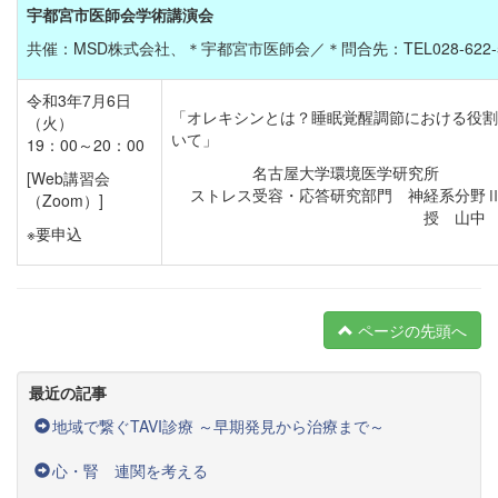
宇都宮市医師会学術講演会
共催：MSD株式会社、＊宇都宮市医師会／＊問合先：TEL028-622-5
令和3年7月6日
「オレキシンとは？睡眠覚醒調節における役割
（火）
いて」
19：00～20：00
名古屋大学環境医学研
[Web講習会
ストレス受容・応答研究部門 神経系分野
（Zoom）]
授 山中
※要申込
ページの先頭へ
最近の記事
地域で繋ぐTAVI診療 ～早期発見から治療まで～
心・腎 連関を考える