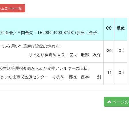
ラムコード一覧
CC
単位
会／＊問合先：TEL080-4003-6758（担当：金子）
ールを用いた蕁麻疹診療の進め方」
26
0.5
はっとり皮膚科医院 院長 服部 友保
校生活管理指導表からみた食物アレルギーの現状」
11
0.5
さいたま市民医療センター 小児科 部長 西本 創
ページの