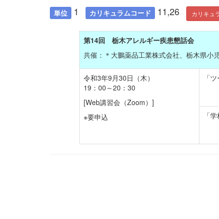
1
11,26
単位
カリキュラムコード
カリキュ
第14回 栃木アレルギー疾患懇話会
共催：＊大鵬薬品工業株式会社、栃木県小児科医
令和3年9月30日（木）
「ツ
19：00～20：30
[Web講習会（Zoom）]
「学
※要申込