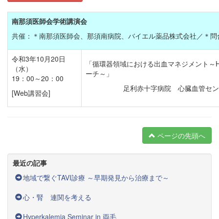
南那須医師会学術講演会
共催：＊南那須医師会、那須南病院、バイエル薬品株式会社／＊問合先：TE
令和3年10月20日
「循環器領域における出血マネジメント～H
（水）
ーチ～」
19：00～20：00
足利赤十字病院 心臓血管セン
[Web講習会]
ページの先頭へ
最近の記事
地域で繋ぐTAVI診療 ～早期発見から治療まで～
心・腎 連関を考える
Hyperkalemia Seminar in 両毛