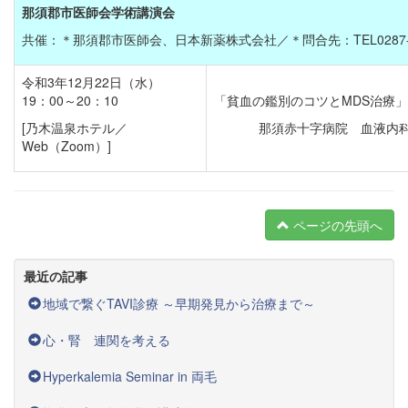
那須郡市医師会学術講演会
共催：＊那須郡市医師会、日本新薬株式会社／＊問合先：TEL0287-23
令和3年12月22日（水）
19：00～20：10
「貧血の鑑別のコツとMDS治療」
[乃木温泉ホテル／
那須赤十字病院 血液内
Web（Zoom）]
ページの先頭へ
最近の記事
地域で繋ぐTAVI診療 ～早期発見から治療まで～
心・腎 連関を考える
Hyperkalemia Seminar in 両毛