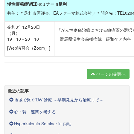
慢性便秘症WEBセミナーin足利
共催：＊足利市医師会、EAファーマ株式会社／＊問合先：TEL0284-2
令和3年12月20日
「がん性疼痛治療における鎮痛薬の選択
（月）
19：10～20：10
群馬県済生会前橋病院 緩和ケア内科
[Web講習会（Zoom）]
ページの先頭へ
最近の記事
地域で繋ぐTAVI診療 ～早期発見から治療まで～
心・腎 連関を考える
Hyperkalemia Seminar in 両毛