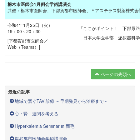
栃木市医師会1月例会学術講演会
共催：栃木市医師会、下都賀郡市医師会、＊アステラス製薬株式会社／＊問
令和4年1月25日（火）
「ここがポイント！ 下部尿路
19：00～20：30
日本大学医学部 泌尿器科学
[下都賀郡市医師会／
Web（Teams）]
ページの先頭へ
最近の記事
地域で繋ぐTAVI診療 ～早期発見から治療まで～
心・腎 連関を考える
Hyperkalemia Seminar in 両毛
塩谷郡市医師会学術講演会