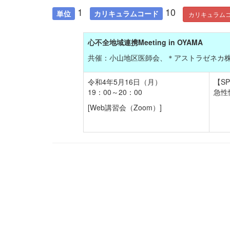
1
10
単位
カリキュラムコード
カリキュラム
心不全地域連携Meeting in OYAMA
共催：小山地区医師会、＊アストラゼネカ株式会
令和4年5月16日（月）
【S
19：00～20：00
急性
[Web講習会（Zoom）]