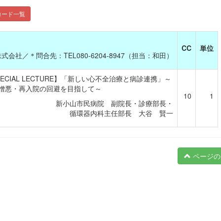
コード一覧
CC
単位
社／＊問合先：TEL080-6204-8947（担当：和田）
PECIAL LECTURE】「新しい心不全治療と病診連携」～
憎悪・再入院の回避を目指して～
10
1
新小山市民病院 副院長・診療部長・
循環器内科主任部長 大谷 賢一
ページの