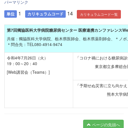
パーマリンク
1
14
単位
カリキュラムコード
カリキュラムコード一覧
第7回獨協医科大学病院糖尿病センター 医療連携カンファレンスWe
共催：獨協医科大学病院、栃木県医師会、栃木県薬剤師会、＊ノボ
＊問合先：TEL080-4914-9474
令和4年7月26日（火）
「
コロナ禍における糖尿病診
19：00～20：40
東京都立多摩総合
[Web講習会（Teams）]
「予期せぬ災害に立ち向かえ
熊本大学病
ページの先頭へ