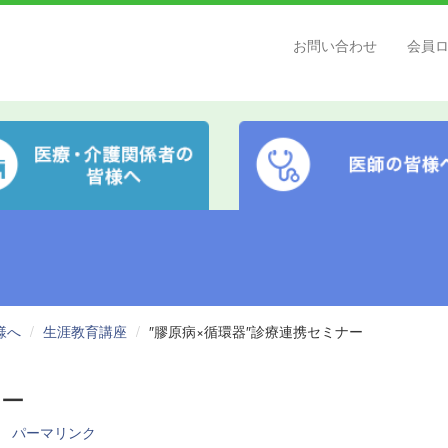
お問い合わせ
会員
様へ
生涯教育講座
″膠原病×循環器″診療連携セミナー
ナー
パーマリンク