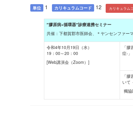
1
12
単位
カリキュラムコード
カリキュラム
″膠原病×循環器″診療連携セミナー
共催：下都賀郡市医師会、＊ヤンセンファーマ株式
令和4年10月19日（水）
「膠
19：00～20：00
症-」
[Web講演会（Zoom）]
「膠
いて
獨協