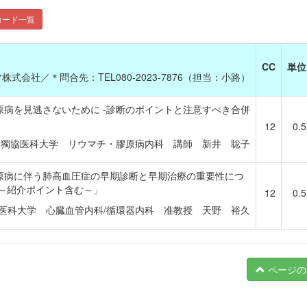
コード一覧
CC
単位
会社／＊問合先：TEL080-2023-7876（担当：小路）
原病を見逃さないために -診断のポイントと注意すべき合併
12
0.5
獨協医科大学 リウマチ・膠原病内科 講師 新井 聡子
原病に伴う肺高血圧症の早期診断と早期治療の重要性につ
 ～紹介ポイント含む～」
12
0.5
医科大学 心臓血管内科/循環器内科 准教授 天野 裕久
ページの