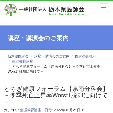
Toggl
naviga
講座・講演会のご案内
栃木県医師会
講座・講演会のご案内
医師の皆様へ
生涯教育講座
とちぎ健康フォーラム【県南分科会】－冬季死亡上昇率
Worst1脱却に向けて－
とちぎ健康フォーラム【県南分科会】
－冬季死亡上昇率Worst1脱却に向けて
－
カテゴリ:
生涯教育講座
日付: 2022年10月21日 19:00