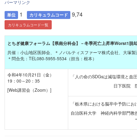
パーマリンク
1
9,74
単位
カリキュラムコード
カリキュラムコード一覧
とちぎ健康フォーラム【県南分科会】－冬季死亡上昇率Worst1脱
共催：小山地区医師会、＊ノバルティスファーマ株式会社、大塚製
＊問合先：TEL080-5955-5534（担当：根本）
令和4年10月21日（金）
「人の命のSDGsは減塩環境と血
19：00～20：35
日下医院 
[Web講習会（Zoom）]
「栃木県における脳卒中予防にお
自治医科大学 神経内科学部門教