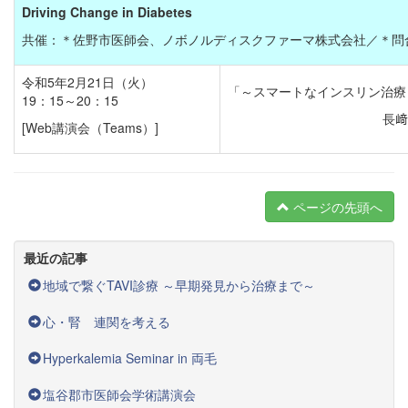
Driving Change in Diabetes
共催：＊佐野市医師会、ノボノルディスクファーマ株式会社／＊問合先：TE
令和5年2月21日（火）
「～スマートなインスリン治療
19：15～20：15
長﨑
[Web講演会（Teams）]
ページの先頭へ
最近の記事
地域で繋ぐTAVI診療 ～早期発見から治療まで～
心・腎 連関を考える
Hyperkalemia Seminar in 両毛
塩谷郡市医師会学術講演会