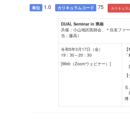
1.0
75
単位
カリキュラムコード
カリキュラ
DUAL Seminar in
県南
共催：小山地区医師会、＊住友ファーマ株式
当：藤高）
令和5年3月17日（金）
【
19：30～20：30
「
～
[Web（Zoomウェビナー）]
那
【
「
る
座
博