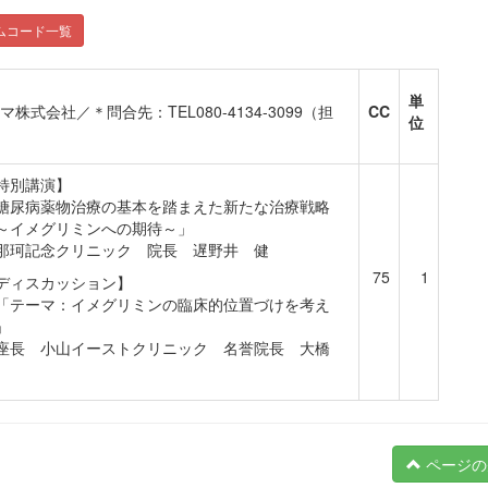
ムコード一覧
単
会社／＊問合先：TEL080-4134-3099（担
CC
位
特別講演】
糖尿病薬物治療の基本を踏まえた新たな治療戦略
イメグリミンへの期待～」
珂記念クリニック 院長 遅野井 健
75
1
ディスカッション】
テーマ：イメグリミンの臨床的位置づけを考え
」
長 小山イーストクリニック 名誉院長 大橋
ページの