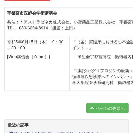
宇都宮市医師会学術講演会
共催：＊アストラゼネカ株式会社、小野薬品工業株式会社、宇都宮
TEL 080-6204-8914（担当：上田）
令和5年6月15日（木）19：00
『（案）実臨床における心不全
～20：00
イント～』
[Web講習会（Zoom）]
済生会宇都宮病院 循環器内
『(案)ダパグリフロジンの最新
循環器疾患診療へのインパ
学大学院医学系研究科 循環器
ページの先頭へ
最近の記事