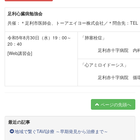
足利心臓病勉強会
共催：＊足利市医師会、トーアエイヨー株式会社／＊問合先：TEL 028
令和5年8月30日（水）19：00～
「肺塞栓症」
20：40
足利赤十字病院 内科
[Web講習会]
「心アミロイドーシス」
足利赤十字病院 循環器
ページの先頭へ
最近の記事
地域で繋ぐTAVI診療 ～早期発見から治療まで～